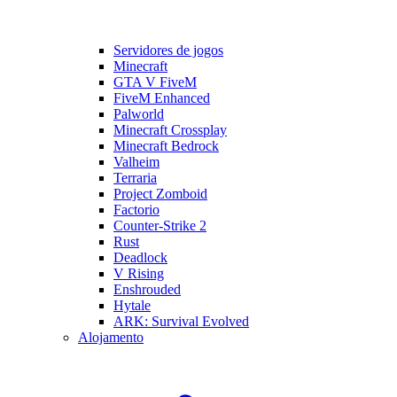
Servidores de jogos
Minecraft
GTA V FiveM
FiveM Enhanced
Palworld
Minecraft Crossplay
Minecraft Bedrock
Valheim
Terraria
Project Zomboid
Factorio
Counter-Strike 2
Rust
Deadlock
V Rising
Enshrouded
Hytale
ARK: Survival Evolved
Alojamento