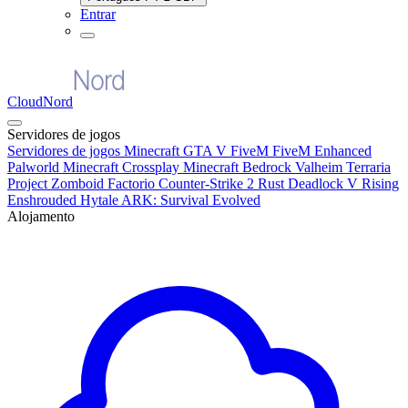
Entrar
CloudNord
Servidores de jogos
Servidores de jogos
Minecraft
GTA V FiveM
FiveM Enhanced
Palworld
Minecraft Crossplay
Minecraft Bedrock
Valheim
Terraria
Project Zomboid
Factorio
Counter-Strike 2
Rust
Deadlock
V Rising
Enshrouded
Hytale
ARK: Survival Evolved
Alojamento