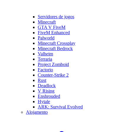
Servidores de jogos
Minecraft
GTA V FiveM
FiveM Enhanced
Palworld
Minecraft Crossplay
Minecraft Bedrock
Valheim
Terraria
Project Zomboid
Factorio
Counter-Strike 2
Rust
Deadlock
V Rising
Enshrouded
Hytale
ARK: Survival Evolved
Alojamento