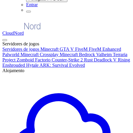
Entrar
CloudNord
Servidores de jogos
Servidores de jogos
Minecraft
GTA V FiveM
FiveM Enhanced
Palworld
Minecraft Crossplay
Minecraft Bedrock
Valheim
Terraria
Project Zomboid
Factorio
Counter-Strike 2
Rust
Deadlock
V Rising
Enshrouded
Hytale
ARK: Survival Evolved
Alojamento