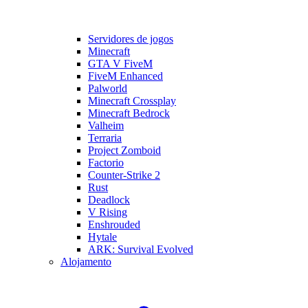
Servidores de jogos
Minecraft
GTA V FiveM
FiveM Enhanced
Palworld
Minecraft Crossplay
Minecraft Bedrock
Valheim
Terraria
Project Zomboid
Factorio
Counter-Strike 2
Rust
Deadlock
V Rising
Enshrouded
Hytale
ARK: Survival Evolved
Alojamento