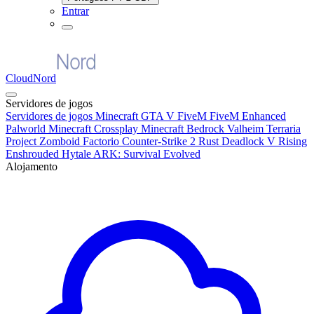
Entrar
CloudNord
Servidores de jogos
Servidores de jogos
Minecraft
GTA V FiveM
FiveM Enhanced
Palworld
Minecraft Crossplay
Minecraft Bedrock
Valheim
Terraria
Project Zomboid
Factorio
Counter-Strike 2
Rust
Deadlock
V Rising
Enshrouded
Hytale
ARK: Survival Evolved
Alojamento