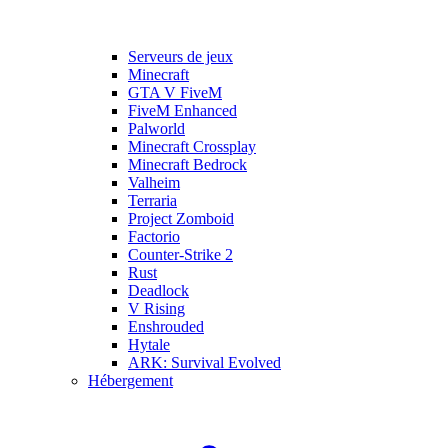
Serveurs de jeux
Minecraft
GTA V FiveM
FiveM Enhanced
Palworld
Minecraft Crossplay
Minecraft Bedrock
Valheim
Terraria
Project Zomboid
Factorio
Counter-Strike 2
Rust
Deadlock
V Rising
Enshrouded
Hytale
ARK: Survival Evolved
Hébergement