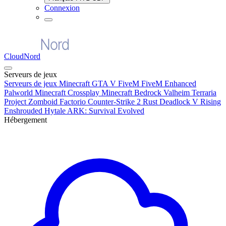
Connexion
CloudNord
Serveurs de jeux
Serveurs de jeux
Minecraft
GTA V FiveM
FiveM Enhanced
Palworld
Minecraft Crossplay
Minecraft Bedrock
Valheim
Terraria
Project Zomboid
Factorio
Counter-Strike 2
Rust
Deadlock
V Rising
Enshrouded
Hytale
ARK: Survival Evolved
Hébergement