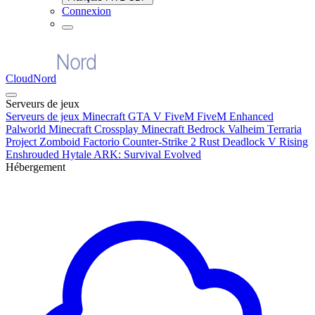
Connexion
CloudNord
Serveurs de jeux
Serveurs de jeux
Minecraft
GTA V FiveM
FiveM Enhanced
Palworld
Minecraft Crossplay
Minecraft Bedrock
Valheim
Terraria
Project Zomboid
Factorio
Counter-Strike 2
Rust
Deadlock
V Rising
Enshrouded
Hytale
ARK: Survival Evolved
Hébergement