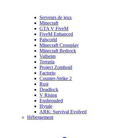
Serveurs de jeux
Minecraft
GTA V FiveM
FiveM Enhanced
Palworld
Minecraft Crossplay
Minecraft Bedrock
Valheim
Terraria
Project Zomboid
Factorio
Counter-Strike 2
Rust
Deadlock
V Rising
Enshrouded
Hytale
ARK: Survival Evolved
Hébergement