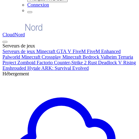
Connexion
CloudNord
Serveurs de jeux
Serveurs de jeux
Minecraft
GTA V FiveM
FiveM Enhanced
Palworld
Minecraft Crossplay
Minecraft Bedrock
Valheim
Terraria
Project Zomboid
Factorio
Counter-Strike 2
Rust
Deadlock
V Rising
Enshrouded
Hytale
ARK: Survival Evolved
Hébergement