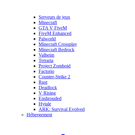
Serveurs de jeux
Minecraft
GTA V FiveM
FiveM Enhanced
Palworld
Minecraft Crossplay
Minecraft Bedrock
Valheim
Terraria
Project Zomboid
Factorio
Counter-Strike 2
Rust
Deadlock
V Rising
Enshrouded
Hytale
ARK: Survival Evolved
Hébergement