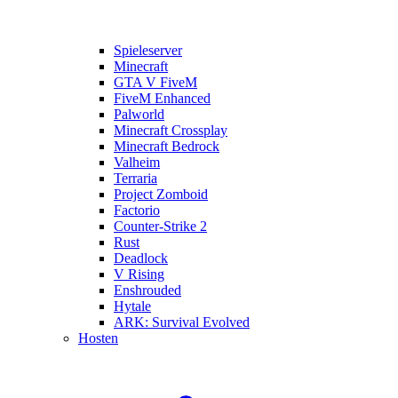
Spieleserver
Minecraft
GTA V FiveM
FiveM Enhanced
Palworld
Minecraft Crossplay
Minecraft Bedrock
Valheim
Terraria
Project Zomboid
Factorio
Counter-Strike 2
Rust
Deadlock
V Rising
Enshrouded
Hytale
ARK: Survival Evolved
Hosten