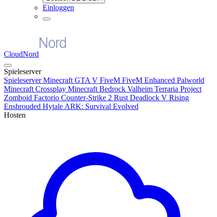
Einloggen
CloudNord
Spieleserver
Spieleserver
Minecraft
GTA V FiveM
FiveM Enhanced
Palworld
Minecraft Crossplay
Minecraft Bedrock
Valheim
Terraria
Project
Zomboid
Factorio
Counter-Strike 2
Rust
Deadlock
V Rising
Enshrouded
Hytale
ARK: Survival Evolved
Hosten