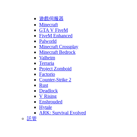
遊戲伺服器
Minecraft
GTA V FiveM
FiveM Enhanced
Palworld
Minecraft Crossplay
Minecraft Bedrock
Valheim
Terraria
Project Zomboid
Factorio
Counter-Strike 2
Rust
Deadlock
V Rising
Enshrouded
Hytale
ARK: Survival Evolved
託管