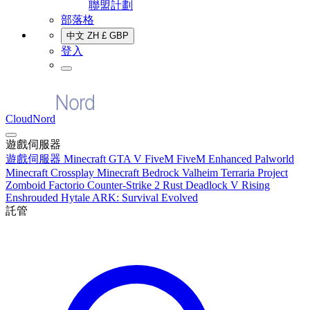
聯盟計劃
部落格
中文
ZH
£
GBP
登入
CloudNord
遊戲伺服器
遊戲伺服器
Minecraft
GTA V FiveM
FiveM Enhanced
Palworld
Minecraft Crossplay
Minecraft Bedrock
Valheim
Terraria
Project
Zomboid
Factorio
Counter-Strike 2
Rust
Deadlock
V Rising
Enshrouded
Hytale
ARK: Survival Evolved
託管