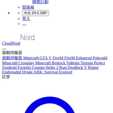
聯盟計劃
部落格
中文
ZH
£
GBP
登入
CloudNord
遊戲伺服器
遊戲伺服器
Minecraft
GTA V FiveM
FiveM Enhanced
Palworld
Minecraft Crossplay
Minecraft Bedrock
Valheim
Terraria
Project
Zomboid
Factorio
Counter-Strike 2
Rust
Deadlock
V Rising
Enshrouded
Hytale
ARK: Survival Evolved
託管