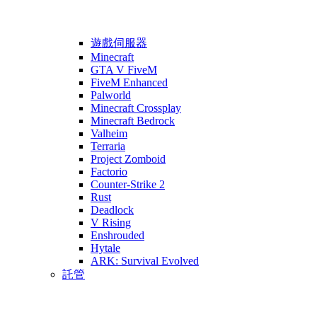
遊戲伺服器
Minecraft
GTA V FiveM
FiveM Enhanced
Palworld
Minecraft Crossplay
Minecraft Bedrock
Valheim
Terraria
Project Zomboid
Factorio
Counter-Strike 2
Rust
Deadlock
V Rising
Enshrouded
Hytale
ARK: Survival Evolved
託管