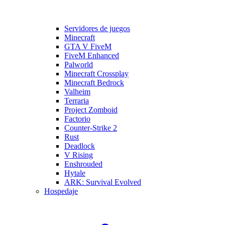
Servidores de juegos
Minecraft
GTA V FiveM
FiveM Enhanced
Palworld
Minecraft Crossplay
Minecraft Bedrock
Valheim
Terraria
Project Zomboid
Factorio
Counter-Strike 2
Rust
Deadlock
V Rising
Enshrouded
Hytale
ARK: Survival Evolved
Hospedaje