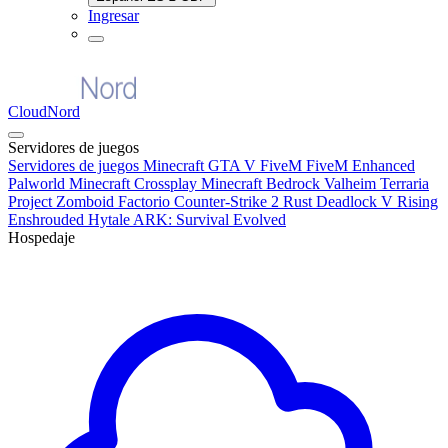
Ingresar
CloudNord
Servidores de juegos
Servidores de juegos
Minecraft
GTA V FiveM
FiveM Enhanced
Palworld
Minecraft Crossplay
Minecraft Bedrock
Valheim
Terraria
Project Zomboid
Factorio
Counter-Strike 2
Rust
Deadlock
V Rising
Enshrouded
Hytale
ARK: Survival Evolved
Hospedaje