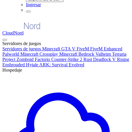
Ingresar
CloudNord
Servidores de juegos
Servidores de juegos
Minecraft
GTA V FiveM
FiveM Enhanced
Palworld
Minecraft Crossplay
Minecraft Bedrock
Valheim
Terraria
Project Zomboid
Factorio
Counter-Strike 2
Rust
Deadlock
V Rising
Enshrouded
Hytale
ARK: Survival Evolved
Hospedaje