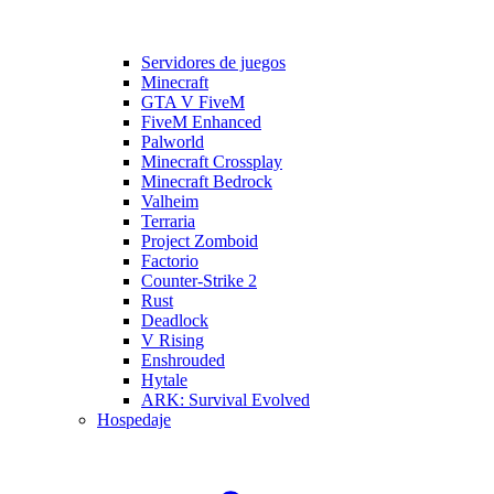
Servidores de juegos
Minecraft
GTA V FiveM
FiveM Enhanced
Palworld
Minecraft Crossplay
Minecraft Bedrock
Valheim
Terraria
Project Zomboid
Factorio
Counter-Strike 2
Rust
Deadlock
V Rising
Enshrouded
Hytale
ARK: Survival Evolved
Hospedaje