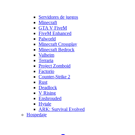
Servidores de juegos
Minecraft
GTA V FiveM
FiveM Enhanced
Palworld
Minecraft Crossplay
Minecraft Bedrock
Valheim
Terraria
Project Zomboid
Factorio
Counter-Strike 2
Rust
Deadlock
V Rising
Enshrouded
Hytale
ARK: Survival Evolved
Hospedaje