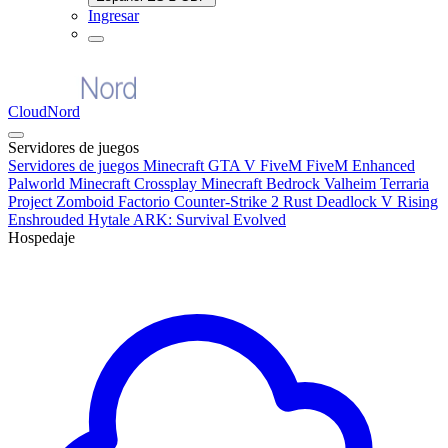
Ingresar
CloudNord
Servidores de juegos
Servidores de juegos
Minecraft
GTA V FiveM
FiveM Enhanced
Palworld
Minecraft Crossplay
Minecraft Bedrock
Valheim
Terraria
Project Zomboid
Factorio
Counter-Strike 2
Rust
Deadlock
V Rising
Enshrouded
Hytale
ARK: Survival Evolved
Hospedaje