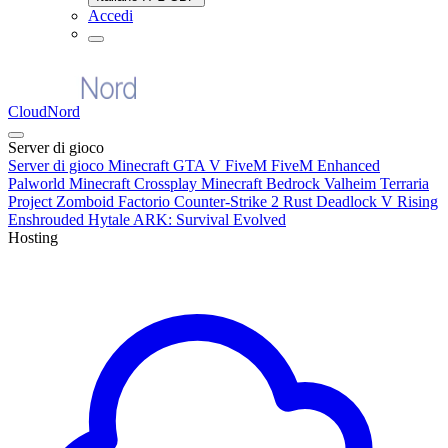
Accedi
CloudNord
Server di gioco
Server di gioco
Minecraft
GTA V FiveM
FiveM Enhanced
Palworld
Minecraft Crossplay
Minecraft Bedrock
Valheim
Terraria
Project Zomboid
Factorio
Counter-Strike 2
Rust
Deadlock
V Rising
Enshrouded
Hytale
ARK: Survival Evolved
Hosting