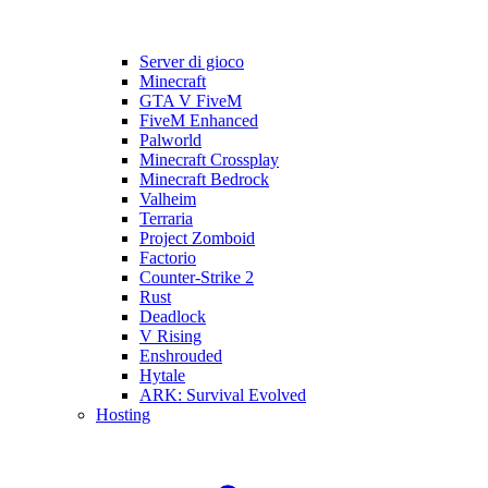
Server di gioco
Minecraft
GTA V FiveM
FiveM Enhanced
Palworld
Minecraft Crossplay
Minecraft Bedrock
Valheim
Terraria
Project Zomboid
Factorio
Counter-Strike 2
Rust
Deadlock
V Rising
Enshrouded
Hytale
ARK: Survival Evolved
Hosting