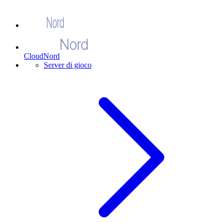
CloudNord
Server di gioco