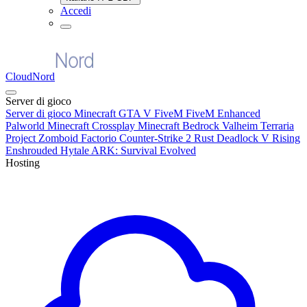
Accedi
CloudNord
Server di gioco
Server di gioco
Minecraft
GTA V FiveM
FiveM Enhanced
Palworld
Minecraft Crossplay
Minecraft Bedrock
Valheim
Terraria
Project Zomboid
Factorio
Counter-Strike 2
Rust
Deadlock
V Rising
Enshrouded
Hytale
ARK: Survival Evolved
Hosting