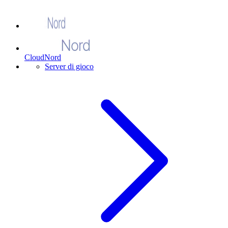
CloudNord
Server di gioco