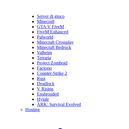
Server di gioco
Minecraft
GTA V FiveM
FiveM Enhanced
Palworld
Minecraft Crossplay
Minecraft Bedrock
Valheim
Terraria
Project Zomboid
Factorio
Counter-Strike 2
Rust
Deadlock
V Rising
Enshrouded
Hytale
ARK: Survival Evolved
Hosting