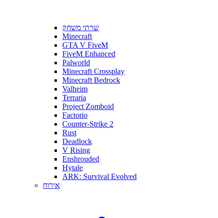
שרתי משחק
Minecraft
GTA V FiveM
FiveM Enhanced
Palworld
Minecraft Crossplay
Minecraft Bedrock
Valheim
Terraria
Project Zomboid
Factorio
Counter-Strike 2
Rust
Deadlock
V Rising
Enshrouded
Hytale
ARK: Survival Evolved
אירוח