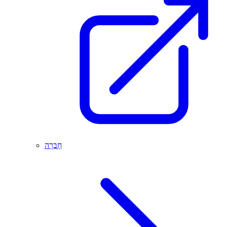
חֶברָה