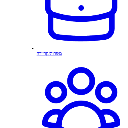
משרות/קריירה