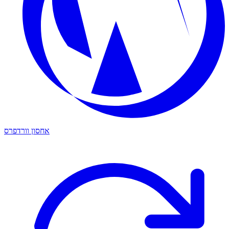
אחסון וורדפרס