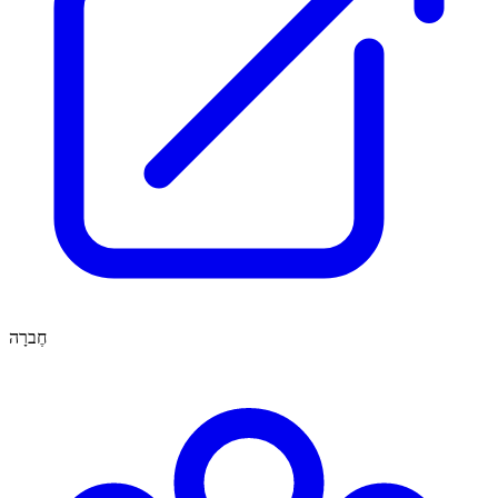
חֶברָה