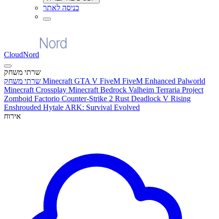
כניסה לאתר
CloudNord
שרתי משחק
Palworld
FiveM Enhanced
GTA V FiveM
Minecraft
שרתי משחק
Minecraft Crossplay
Minecraft Bedrock
Valheim
Terraria
Project
Zomboid
Factorio
Counter-Strike 2
Rust
Deadlock
V Rising
Enshrouded
Hytale
ARK: Survival Evolved
אירוח