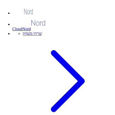
CloudNord
שרתי משחק