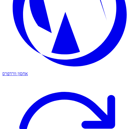
אחסון וורדפרס