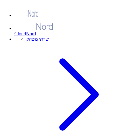
CloudNord
שרתי משחק