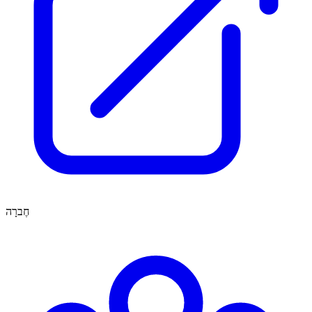
חֶברָה