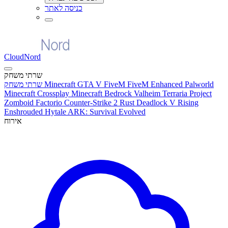
כניסה לאתר
CloudNord
שרתי משחק
Palworld
FiveM Enhanced
GTA V FiveM
Minecraft
שרתי משחק
Minecraft Crossplay
Minecraft Bedrock
Valheim
Terraria
Project
Zomboid
Factorio
Counter-Strike 2
Rust
Deadlock
V Rising
Enshrouded
Hytale
ARK: Survival Evolved
אירוח