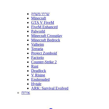
שרתי משחק
Minecraft
GTA V FiveM
FiveM Enhanced
Palworld
Minecraft Crossplay
Minecraft Bedrock
Valheim
Terraria
Project Zomboid
Factorio
Counter-Strike 2
Rust
Deadlock
V Rising
Enshrouded
Hytale
ARK: Survival Evolved
אירוח