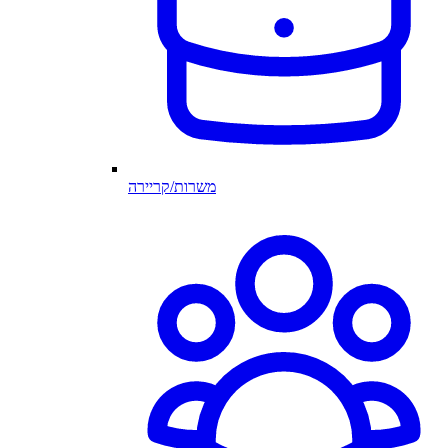
משרות/קריירה