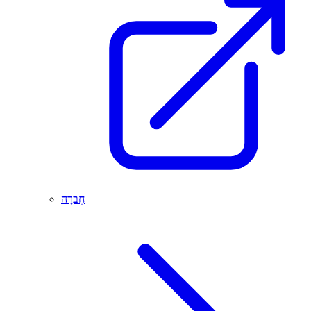
חֶברָה