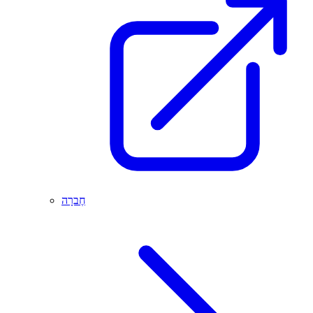
חֶברָה