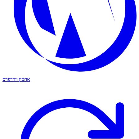
אחסון וורדפרס