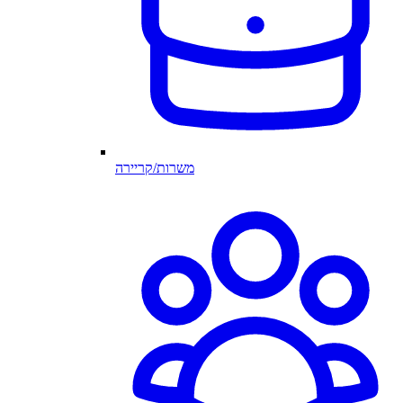
משרות/קריירה