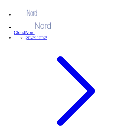
CloudNord
שרתי משחק