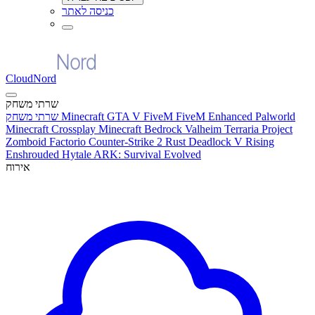
כניסה לאתר
CloudNord
שרתי משחק
Palworld
FiveM Enhanced
GTA V FiveM
Minecraft
שרתי משחק
Minecraft Crossplay
Minecraft Bedrock
Valheim
Terraria
Project
Zomboid
Factorio
Counter-Strike 2
Rust
Deadlock
V Rising
Enshrouded
Hytale
ARK: Survival Evolved
אירוח