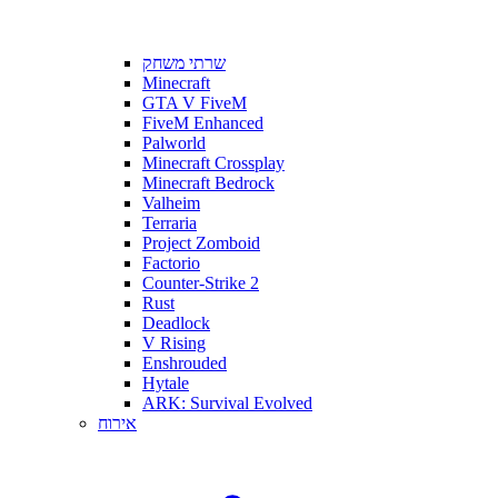
שרתי משחק
Minecraft
GTA V FiveM
FiveM Enhanced
Palworld
Minecraft Crossplay
Minecraft Bedrock
Valheim
Terraria
Project Zomboid
Factorio
Counter-Strike 2
Rust
Deadlock
V Rising
Enshrouded
Hytale
ARK: Survival Evolved
אירוח