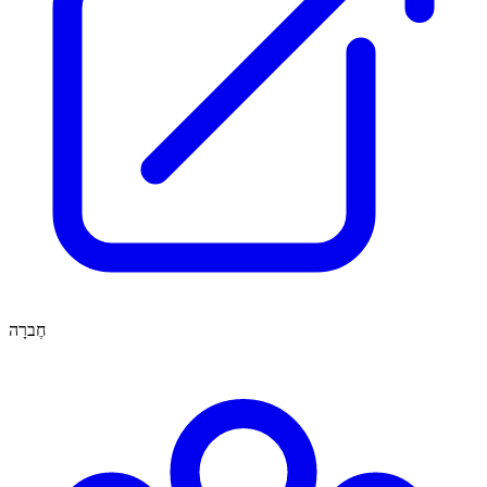
חֶברָה