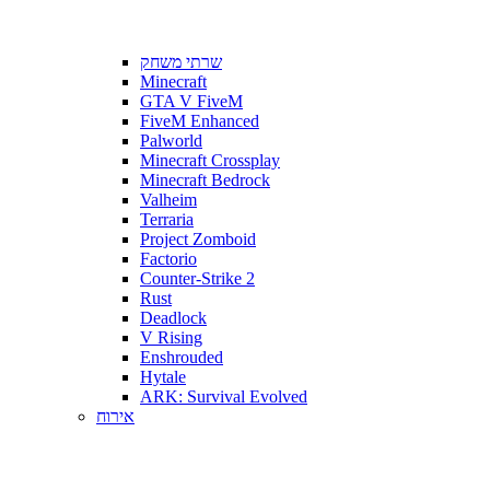
שרתי משחק
Minecraft
GTA V FiveM
FiveM Enhanced
Palworld
Minecraft Crossplay
Minecraft Bedrock
Valheim
Terraria
Project Zomboid
Factorio
Counter-Strike 2
Rust
Deadlock
V Rising
Enshrouded
Hytale
ARK: Survival Evolved
אירוח