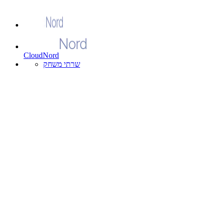
CloudNord
שרתי משחק