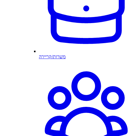
משרות/קריירה