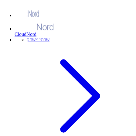
CloudNord
שרתי משחק