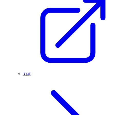
חֶברָה