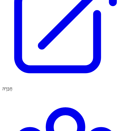
חֶברָה