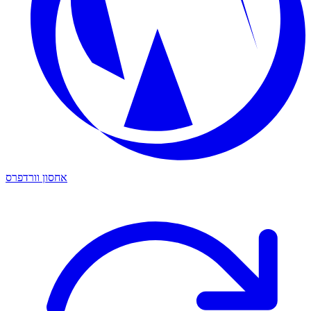
אחסון וורדפרס