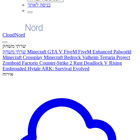
כניסה לאתר
CloudNord
שרתי משחק
Palworld
FiveM Enhanced
GTA V FiveM
Minecraft
שרתי משחק
Minecraft Crossplay
Minecraft Bedrock
Valheim
Terraria
Project
Zomboid
Factorio
Counter-Strike 2
Rust
Deadlock
V Rising
Enshrouded
Hytale
ARK: Survival Evolved
אירוח