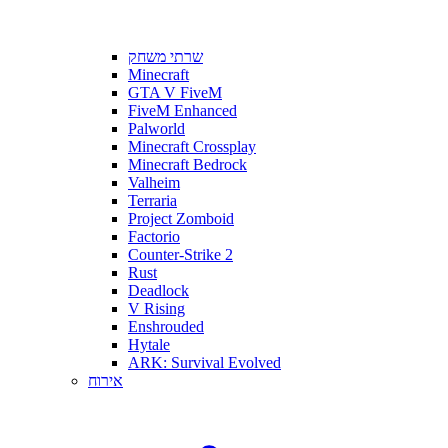
שרתי משחק
Minecraft
GTA V FiveM
FiveM Enhanced
Palworld
Minecraft Crossplay
Minecraft Bedrock
Valheim
Terraria
Project Zomboid
Factorio
Counter-Strike 2
Rust
Deadlock
V Rising
Enshrouded
Hytale
ARK: Survival Evolved
אירוח