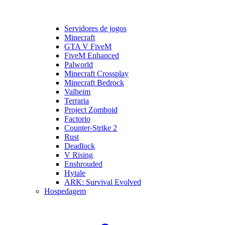
Servidores de jogos
Minecraft
GTA V FiveM
FiveM Enhanced
Palworld
Minecraft Crossplay
Minecraft Bedrock
Valheim
Terraria
Project Zomboid
Factorio
Counter-Strike 2
Rust
Deadlock
V Rising
Enshrouded
Hytale
ARK: Survival Evolved
Hospedagem