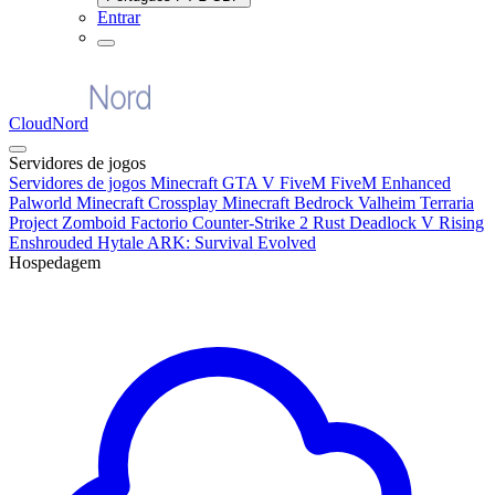
Entrar
CloudNord
Servidores de jogos
Servidores de jogos
Minecraft
GTA V FiveM
FiveM Enhanced
Palworld
Minecraft Crossplay
Minecraft Bedrock
Valheim
Terraria
Project Zomboid
Factorio
Counter-Strike 2
Rust
Deadlock
V Rising
Enshrouded
Hytale
ARK: Survival Evolved
Hospedagem