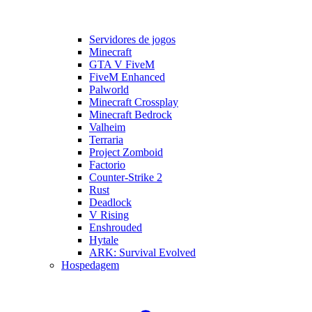
Servidores de jogos
Minecraft
GTA V FiveM
FiveM Enhanced
Palworld
Minecraft Crossplay
Minecraft Bedrock
Valheim
Terraria
Project Zomboid
Factorio
Counter-Strike 2
Rust
Deadlock
V Rising
Enshrouded
Hytale
ARK: Survival Evolved
Hospedagem