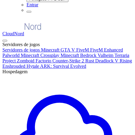
Entrar
CloudNord
Servidores de jogos
Servidores de jogos
Minecraft
GTA V FiveM
FiveM Enhanced
Palworld
Minecraft Crossplay
Minecraft Bedrock
Valheim
Terraria
Project Zomboid
Factorio
Counter-Strike 2
Rust
Deadlock
V Rising
Enshrouded
Hytale
ARK: Survival Evolved
Hospedagem