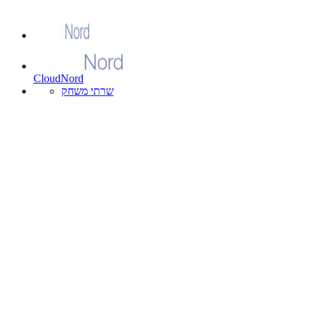
CloudNord
שרתי משחק