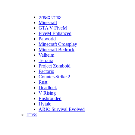
שרתי משחק
Minecraft
GTA V FiveM
FiveM Enhanced
Palworld
Minecraft Crossplay
Minecraft Bedrock
Valheim
Terraria
Project Zomboid
Factorio
Counter-Strike 2
Rust
Deadlock
V Rising
Enshrouded
Hytale
ARK: Survival Evolved
אירוח