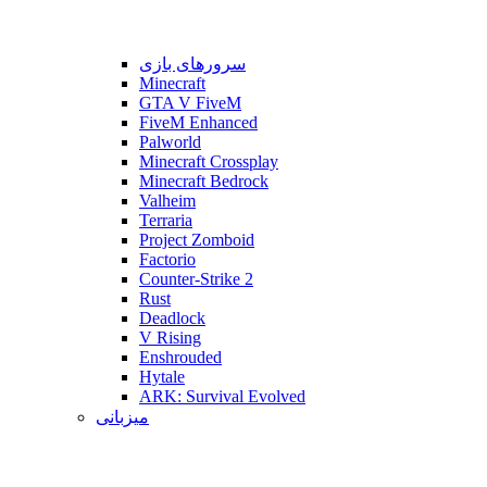
سرورهای بازی
Minecraft
GTA V FiveM
FiveM Enhanced
Palworld
Minecraft Crossplay
Minecraft Bedrock
Valheim
Terraria
Project Zomboid
Factorio
Counter-Strike 2
Rust
Deadlock
V Rising
Enshrouded
Hytale
ARK: Survival Evolved
میزبانی