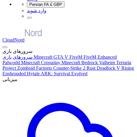
Persian
FA
£
GBP
وارد شوید
CloudNord
سرورهای بازی
FiveM Enhanced
GTA V FiveM
Minecraft
سرورهای بازی
Palworld
Minecraft Crossplay
Minecraft Bedrock
Valheim
Terraria
Project Zomboid
Factorio
Counter-Strike 2
Rust
Deadlock
V Rising
Enshrouded
Hytale
ARK: Survival Evolved
میزبانی