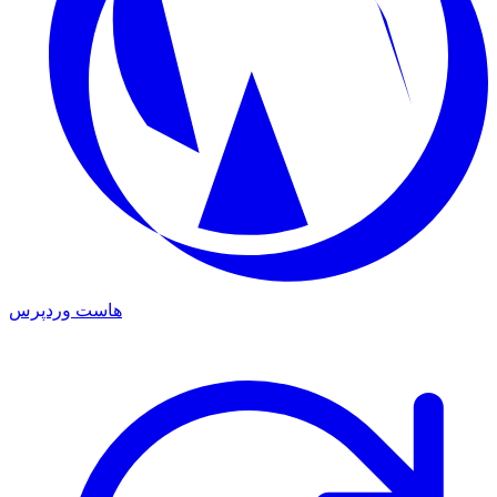
هاست وردپرس