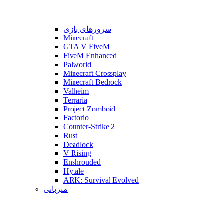
سرورهای بازی
Minecraft
GTA V FiveM
FiveM Enhanced
Palworld
Minecraft Crossplay
Minecraft Bedrock
Valheim
Terraria
Project Zomboid
Factorio
Counter-Strike 2
Rust
Deadlock
V Rising
Enshrouded
Hytale
ARK: Survival Evolved
میزبانی