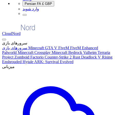
Persian
FA
£
GBP
وارد شوید
CloudNord
سرورهای بازی
FiveM Enhanced
GTA V FiveM
Minecraft
سرورهای بازی
Palworld
Minecraft Crossplay
Minecraft Bedrock
Valheim
Terraria
Project Zomboid
Factorio
Counter-Strike 2
Rust
Deadlock
V Rising
Enshrouded
Hytale
ARK: Survival Evolved
میزبانی