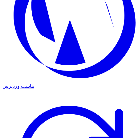
هاست وردپرس