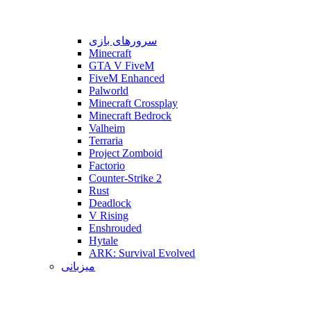
سرورهای بازی
Minecraft
GTA V FiveM
FiveM Enhanced
Palworld
Minecraft Crossplay
Minecraft Bedrock
Valheim
Terraria
Project Zomboid
Factorio
Counter-Strike 2
Rust
Deadlock
V Rising
Enshrouded
Hytale
ARK: Survival Evolved
میزبانی