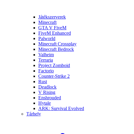
Játékszerverek
Minecraft
GTA V FiveM
FiveM Enhanced
Palworld
Minecraft Crossplay
Minecraft Bedrock
Valheim
Terraria
Project Zomboid
Factorio
Counter-Strike 2
Rust
Deadlock
V Rising
Enshrouded
Hytale
ARK: Survival Evolved
Tárhely