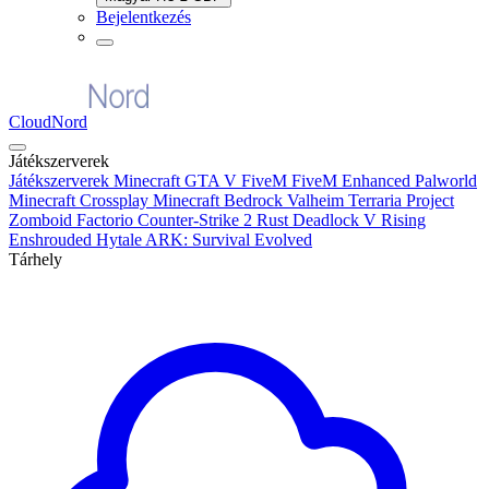
Bejelentkezés
CloudNord
Játékszerverek
Játékszerverek
Minecraft
GTA V FiveM
FiveM Enhanced
Palworld
Minecraft Crossplay
Minecraft Bedrock
Valheim
Terraria
Project
Zomboid
Factorio
Counter-Strike 2
Rust
Deadlock
V Rising
Enshrouded
Hytale
ARK: Survival Evolved
Tárhely