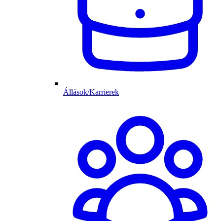
Állások/Karrierek