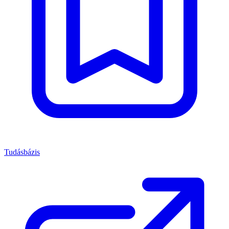
Tudásbázis