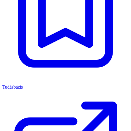
Tudásbázis