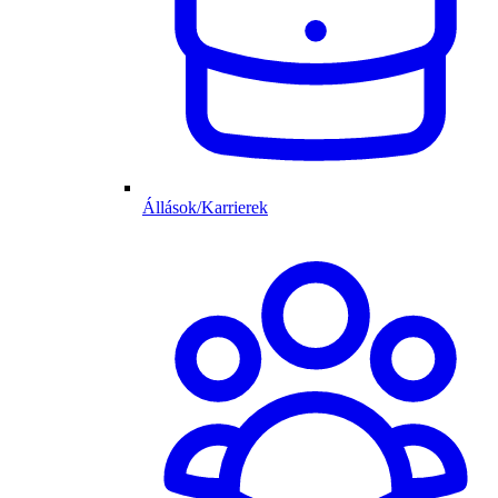
Állások/Karrierek