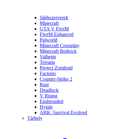
Játékszerverek
Minecraft
GTA V FiveM
FiveM Enhanced
Palworld
Minecraft Crossplay
Minecraft Bedrock
Valheim
Terraria
Project Zomboid
Factorio
Counter-Strike 2
Rust
Deadlock
V Rising
Enshrouded
Hytale
ARK: Survival Evolved
Tárhely