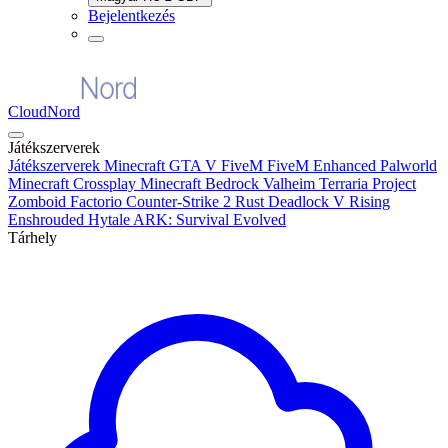
Bejelentkezés
CloudNord
Játékszerverek
Játékszerverek
Minecraft
GTA V FiveM
FiveM Enhanced
Palworld
Minecraft Crossplay
Minecraft Bedrock
Valheim
Terraria
Project
Zomboid
Factorio
Counter-Strike 2
Rust
Deadlock
V Rising
Enshrouded
Hytale
ARK: Survival Evolved
Tárhely