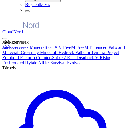
Bejelentkezés
CloudNord
Játékszerverek
Játékszerverek
Minecraft
GTA V FiveM
FiveM Enhanced
Palworld
Minecraft Crossplay
Minecraft Bedrock
Valheim
Terraria
Project
Zomboid
Factorio
Counter-Strike 2
Rust
Deadlock
V Rising
Enshrouded
Hytale
ARK: Survival Evolved
Tárhely