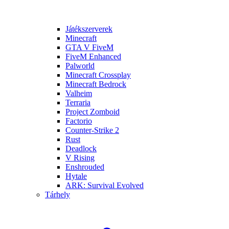
Játékszerverek
Minecraft
GTA V FiveM
FiveM Enhanced
Palworld
Minecraft Crossplay
Minecraft Bedrock
Valheim
Terraria
Project Zomboid
Factorio
Counter-Strike 2
Rust
Deadlock
V Rising
Enshrouded
Hytale
ARK: Survival Evolved
Tárhely