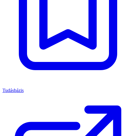
Tudásbázis