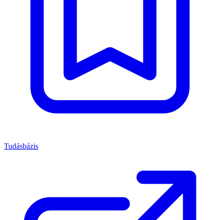
Tudásbázis