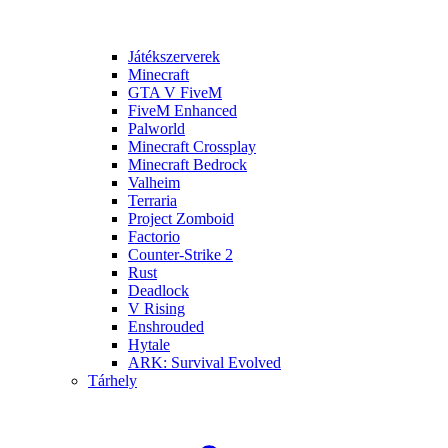
Játékszerverek
Minecraft
GTA V FiveM
FiveM Enhanced
Palworld
Minecraft Crossplay
Minecraft Bedrock
Valheim
Terraria
Project Zomboid
Factorio
Counter-Strike 2
Rust
Deadlock
V Rising
Enshrouded
Hytale
ARK: Survival Evolved
Tárhely