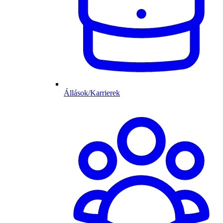
Állások/Karrierek