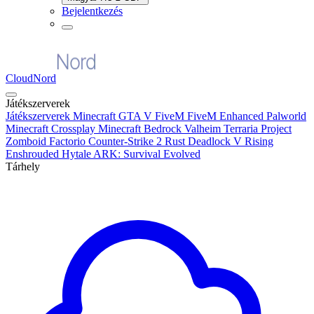
Bejelentkezés
CloudNord
Játékszerverek
Játékszerverek
Minecraft
GTA V FiveM
FiveM Enhanced
Palworld
Minecraft Crossplay
Minecraft Bedrock
Valheim
Terraria
Project
Zomboid
Factorio
Counter-Strike 2
Rust
Deadlock
V Rising
Enshrouded
Hytale
ARK: Survival Evolved
Tárhely