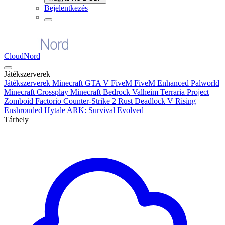
Bejelentkezés
CloudNord
Játékszerverek
Játékszerverek
Minecraft
GTA V FiveM
FiveM Enhanced
Palworld
Minecraft Crossplay
Minecraft Bedrock
Valheim
Terraria
Project
Zomboid
Factorio
Counter-Strike 2
Rust
Deadlock
V Rising
Enshrouded
Hytale
ARK: Survival Evolved
Tárhely