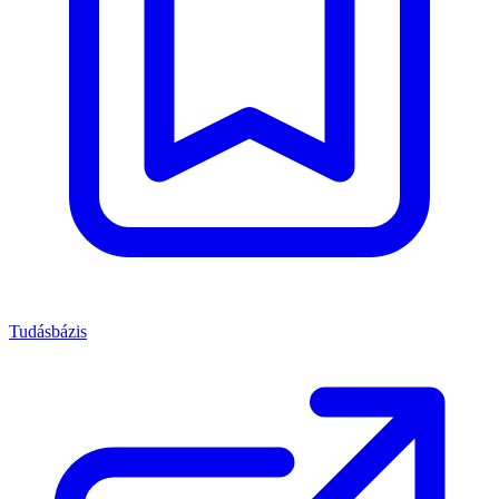
Tudásbázis