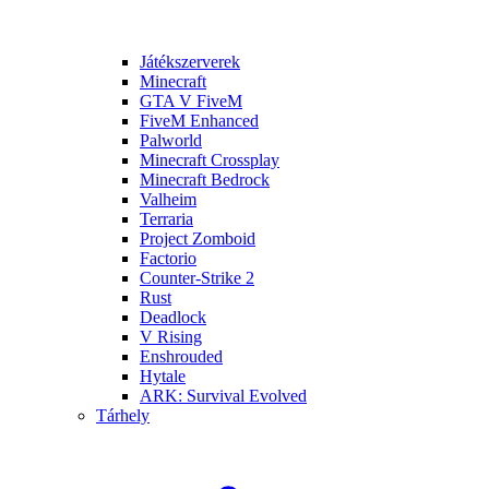
Játékszerverek
Minecraft
GTA V FiveM
FiveM Enhanced
Palworld
Minecraft Crossplay
Minecraft Bedrock
Valheim
Terraria
Project Zomboid
Factorio
Counter-Strike 2
Rust
Deadlock
V Rising
Enshrouded
Hytale
ARK: Survival Evolved
Tárhely