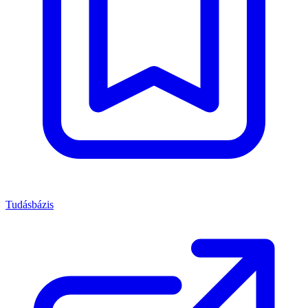
Tudásbázis