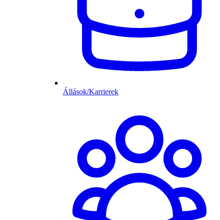
Állások/Karrierek