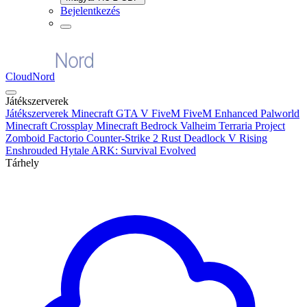
Bejelentkezés
CloudNord
Játékszerverek
Játékszerverek
Minecraft
GTA V FiveM
FiveM Enhanced
Palworld
Minecraft Crossplay
Minecraft Bedrock
Valheim
Terraria
Project
Zomboid
Factorio
Counter-Strike 2
Rust
Deadlock
V Rising
Enshrouded
Hytale
ARK: Survival Evolved
Tárhely