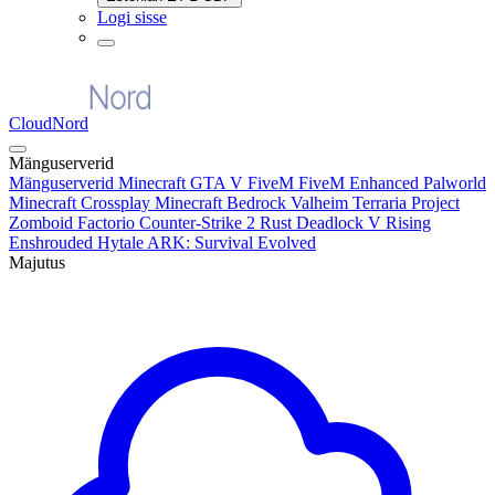
Logi sisse
CloudNord
Mänguserverid
Mänguserverid
Minecraft
GTA V FiveM
FiveM Enhanced
Palworld
Minecraft Crossplay
Minecraft Bedrock
Valheim
Terraria
Project
Zomboid
Factorio
Counter-Strike 2
Rust
Deadlock
V Rising
Enshrouded
Hytale
ARK: Survival Evolved
Majutus