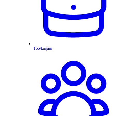
Töö/karjäär