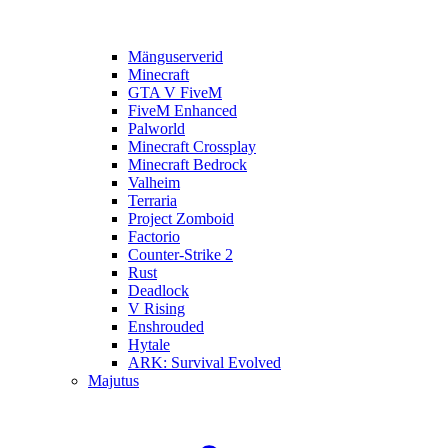
Mänguserverid
Minecraft
GTA V FiveM
FiveM Enhanced
Palworld
Minecraft Crossplay
Minecraft Bedrock
Valheim
Terraria
Project Zomboid
Factorio
Counter-Strike 2
Rust
Deadlock
V Rising
Enshrouded
Hytale
ARK: Survival Evolved
Majutus