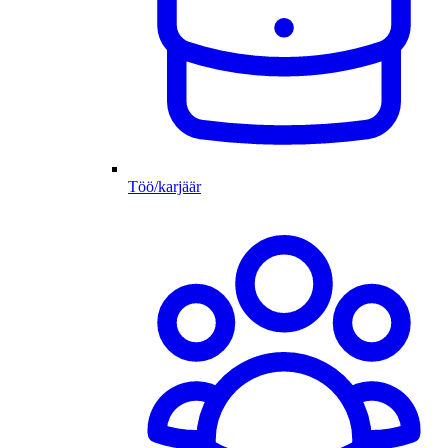
Töö/karjäär