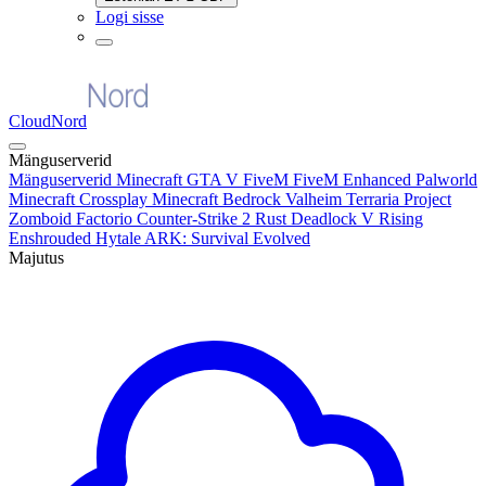
Logi sisse
CloudNord
Mänguserverid
Mänguserverid
Minecraft
GTA V FiveM
FiveM Enhanced
Palworld
Minecraft Crossplay
Minecraft Bedrock
Valheim
Terraria
Project
Zomboid
Factorio
Counter-Strike 2
Rust
Deadlock
V Rising
Enshrouded
Hytale
ARK: Survival Evolved
Majutus