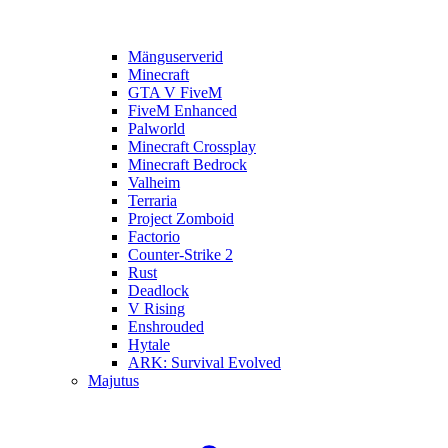
Mänguserverid
Minecraft
GTA V FiveM
FiveM Enhanced
Palworld
Minecraft Crossplay
Minecraft Bedrock
Valheim
Terraria
Project Zomboid
Factorio
Counter-Strike 2
Rust
Deadlock
V Rising
Enshrouded
Hytale
ARK: Survival Evolved
Majutus