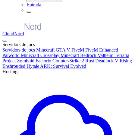
Entrada
CloudNord
Servidors de jocs
Servidors de jocs
Minecraft
GTA V FiveM
FiveM Enhanced
Palworld
Minecraft Crossplay
Minecraft Bedrock
Valheim
Terraria
Project Zomboid
Factorio
Counter-Strike 2
Rust
Deadlock
V Rising
Enshrouded
Hytale
ARK: Survival Evolved
Hosting