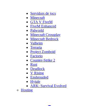
Servidors de jocs
Minecraft
GTA V FiveM
FiveM Enhanced
Palworld
Minecraft Crossplay
Minecraft Bedrock
Valheim
Terraria
Project Zomboid
Factorio
Counter-Strike 2
Rust
Deadlock
V Rising
Enshrouded
Hytale
ARK: Survival Evolved
Hosting