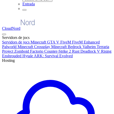
Entrada
CloudNord
Servidors de jocs
Servidors de jocs
Minecraft
GTA V FiveM
FiveM Enhanced
Palworld
Minecraft Crossplay
Minecraft Bedrock
Valheim
Terraria
Project Zomboid
Factorio
Counter-Strike 2
Rust
Deadlock
V Rising
Enshrouded
Hytale
ARK: Survival Evolved
Hosting