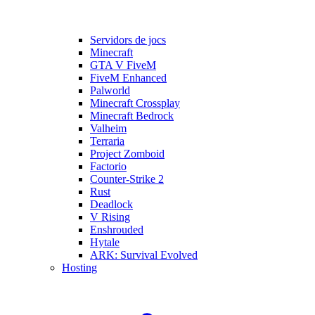
Servidors de jocs
Minecraft
GTA V FiveM
FiveM Enhanced
Palworld
Minecraft Crossplay
Minecraft Bedrock
Valheim
Terraria
Project Zomboid
Factorio
Counter-Strike 2
Rust
Deadlock
V Rising
Enshrouded
Hytale
ARK: Survival Evolved
Hosting