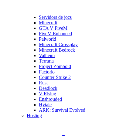
Servidors de jocs
Minecraft
GTA V FiveM
FiveM Enhanced
Palworld
Minecraft Crossplay
Minecraft Bedrock
Valheim
Terraria
Project Zomboid
Factorio
Counter-Strike 2
Rust
Deadlock
V Rising
Enshrouded
Hytale
ARK: Survival Evolved
Hosting