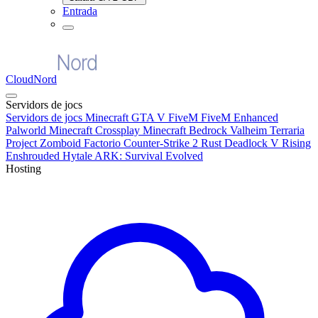
Entrada
CloudNord
Servidors de jocs
Servidors de jocs
Minecraft
GTA V FiveM
FiveM Enhanced
Palworld
Minecraft Crossplay
Minecraft Bedrock
Valheim
Terraria
Project Zomboid
Factorio
Counter-Strike 2
Rust
Deadlock
V Rising
Enshrouded
Hytale
ARK: Survival Evolved
Hosting