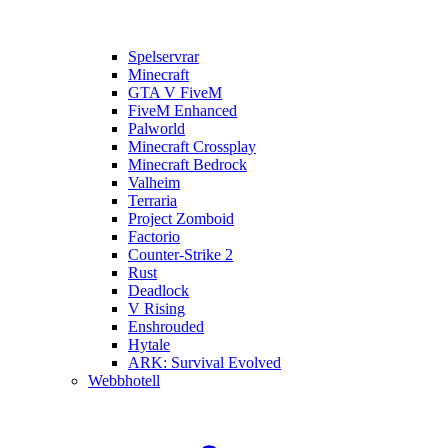
Spelservrar
Minecraft
GTA V FiveM
FiveM Enhanced
Palworld
Minecraft Crossplay
Minecraft Bedrock
Valheim
Terraria
Project Zomboid
Factorio
Counter-Strike 2
Rust
Deadlock
V Rising
Enshrouded
Hytale
ARK: Survival Evolved
Webbhotell