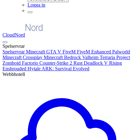
Logga in
CloudNord
Spelservrar
Spelservrar
Minecraft
GTA V FiveM
FiveM Enhanced
Palworld
Minecraft Crossplay
Minecraft Bedrock
Valheim
Terraria
Project
Zomboid
Factorio
Counter-Strike 2
Rust
Deadlock
V Rising
Enshrouded
Hytale
ARK: Survival Evolved
Webbhotell