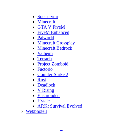
Spelservrar
Minecraft
GTA V FiveM
FiveM Enhanced
Palworld
Minecraft Crossplay
Minecraft Bedrock
Valheim
Terraria
Project Zomboid
Factorio
Counter-Strike 2
Rust
Deadlock
V Rising
Enshrouded
Hytale
ARK: Survival Evolved
Webbhotell