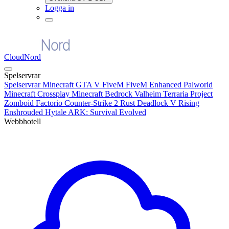
Logga in
CloudNord
Spelservrar
Spelservrar
Minecraft
GTA V FiveM
FiveM Enhanced
Palworld
Minecraft Crossplay
Minecraft Bedrock
Valheim
Terraria
Project
Zomboid
Factorio
Counter-Strike 2
Rust
Deadlock
V Rising
Enshrouded
Hytale
ARK: Survival Evolved
Webbhotell