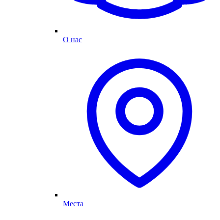
О нас
Места