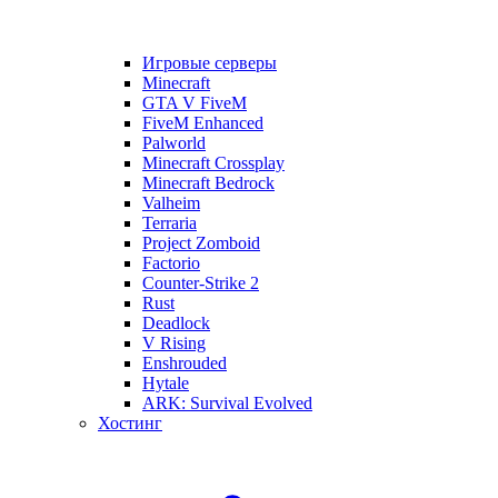
Игровые серверы
Minecraft
GTA V FiveM
FiveM Enhanced
Palworld
Minecraft Crossplay
Minecraft Bedrock
Valheim
Terraria
Project Zomboid
Factorio
Counter-Strike 2
Rust
Deadlock
V Rising
Enshrouded
Hytale
ARK: Survival Evolved
Хостинг