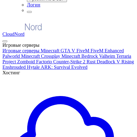
Логин
CloudNord
Игровые серверы
Игровые серверы
Minecraft
GTA V FiveM
FiveM Enhanced
Palworld
Minecraft Crossplay
Minecraft Bedrock
Valheim
Terraria
Project Zomboid
Factorio
Counter-Strike 2
Rust
Deadlock
V Rising
Enshrouded
Hytale
ARK: Survival Evolved
Хостинг