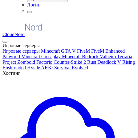
Логин
CloudNord
Игровые серверы
Игровые серверы
Minecraft
GTA V FiveM
FiveM Enhanced
Palworld
Minecraft Crossplay
Minecraft Bedrock
Valheim
Terraria
Project Zomboid
Factorio
Counter-Strike 2
Rust
Deadlock
V Rising
Enshrouded
Hytale
ARK: Survival Evolved
Хостинг