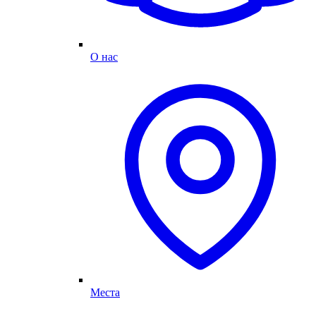
О нас
Места