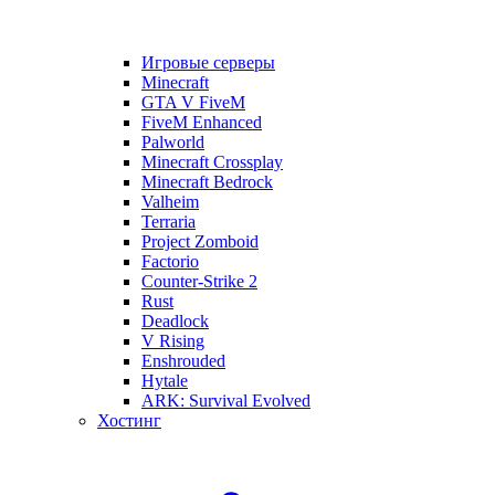
Игровые серверы
Minecraft
GTA V FiveM
FiveM Enhanced
Palworld
Minecraft Crossplay
Minecraft Bedrock
Valheim
Terraria
Project Zomboid
Factorio
Counter-Strike 2
Rust
Deadlock
V Rising
Enshrouded
Hytale
ARK: Survival Evolved
Хостинг