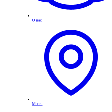
О нас
Места