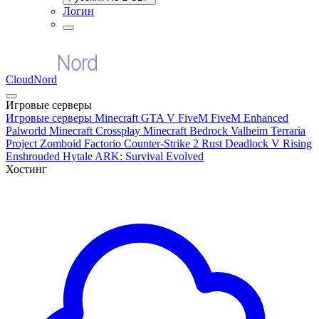
Логин
CloudNord
Игровые серверы
Игровые серверы
Minecraft
GTA V FiveM
FiveM Enhanced
Palworld
Minecraft Crossplay
Minecraft Bedrock
Valheim
Terraria
Project Zomboid
Factorio
Counter-Strike 2
Rust
Deadlock
V Rising
Enshrouded
Hytale
ARK: Survival Evolved
Хостинг