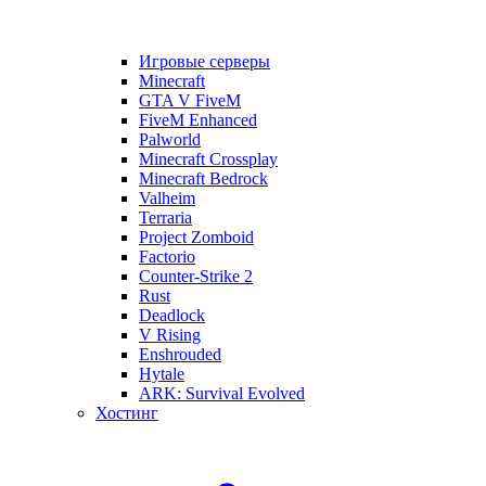
Игровые серверы
Minecraft
GTA V FiveM
FiveM Enhanced
Palworld
Minecraft Crossplay
Minecraft Bedrock
Valheim
Terraria
Project Zomboid
Factorio
Counter-Strike 2
Rust
Deadlock
V Rising
Enshrouded
Hytale
ARK: Survival Evolved
Хостинг