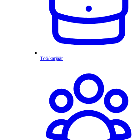
Töö/karjäär