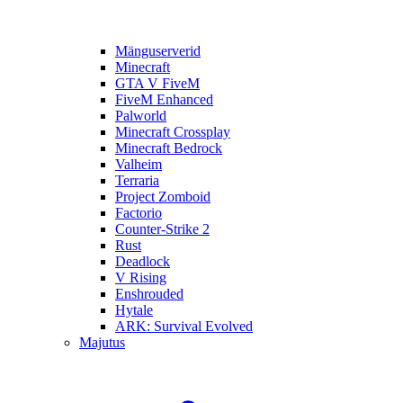
Mänguserverid
Minecraft
GTA V FiveM
FiveM Enhanced
Palworld
Minecraft Crossplay
Minecraft Bedrock
Valheim
Terraria
Project Zomboid
Factorio
Counter-Strike 2
Rust
Deadlock
V Rising
Enshrouded
Hytale
ARK: Survival Evolved
Majutus