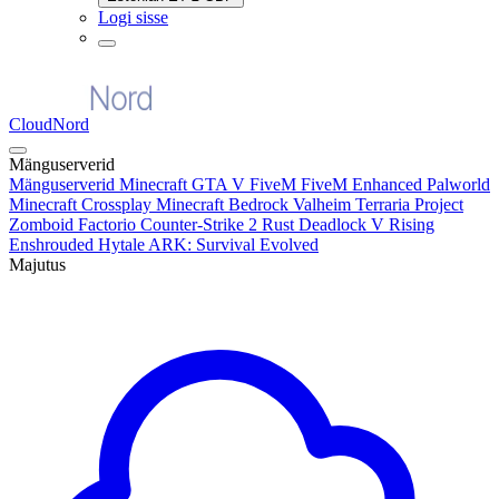
Logi sisse
CloudNord
Mänguserverid
Mänguserverid
Minecraft
GTA V FiveM
FiveM Enhanced
Palworld
Minecraft Crossplay
Minecraft Bedrock
Valheim
Terraria
Project
Zomboid
Factorio
Counter-Strike 2
Rust
Deadlock
V Rising
Enshrouded
Hytale
ARK: Survival Evolved
Majutus