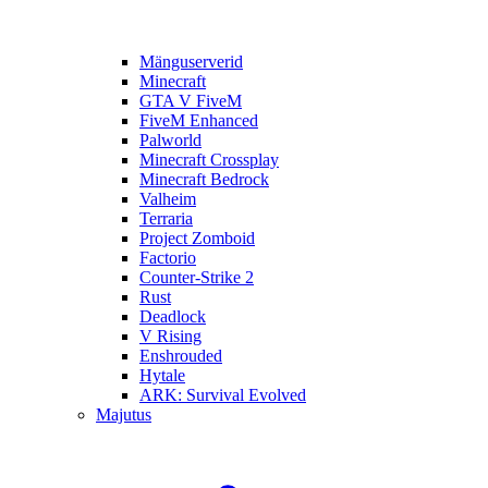
Mänguserverid
Minecraft
GTA V FiveM
FiveM Enhanced
Palworld
Minecraft Crossplay
Minecraft Bedrock
Valheim
Terraria
Project Zomboid
Factorio
Counter-Strike 2
Rust
Deadlock
V Rising
Enshrouded
Hytale
ARK: Survival Evolved
Majutus