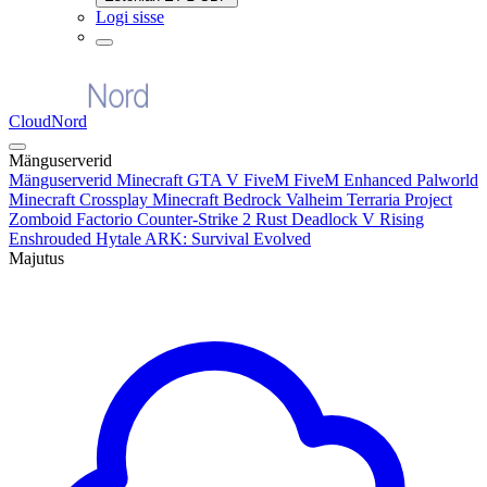
Logi sisse
CloudNord
Mänguserverid
Mänguserverid
Minecraft
GTA V FiveM
FiveM Enhanced
Palworld
Minecraft Crossplay
Minecraft Bedrock
Valheim
Terraria
Project
Zomboid
Factorio
Counter-Strike 2
Rust
Deadlock
V Rising
Enshrouded
Hytale
ARK: Survival Evolved
Majutus