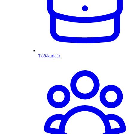
Töö/karjäär