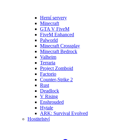
Herní servery
Minecraft
GTA V FiveM
FiveM Enhanced
Palworld
Minecraft Crossplay
Minecraft Bedrock
Valheim
Terraria
Project Zomboid
Factorio
Counter-Strike 2
Rust
Deadlock
V Rising
Enshrouded
Hytale
ARK: Survival Evolved
Hostitelství