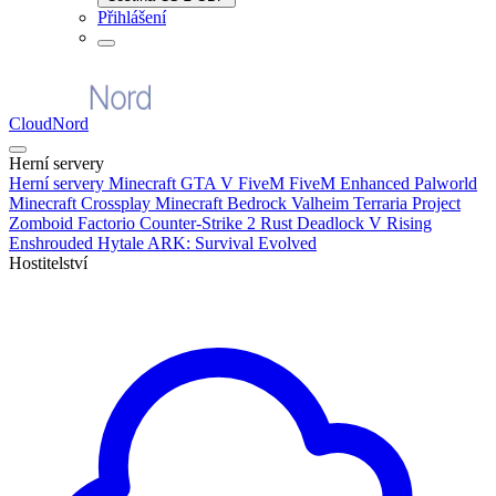
Přihlášení
CloudNord
Herní servery
Herní servery
Minecraft
GTA V FiveM
FiveM Enhanced
Palworld
Minecraft Crossplay
Minecraft Bedrock
Valheim
Terraria
Project
Zomboid
Factorio
Counter-Strike 2
Rust
Deadlock
V Rising
Enshrouded
Hytale
ARK: Survival Evolved
Hostitelství