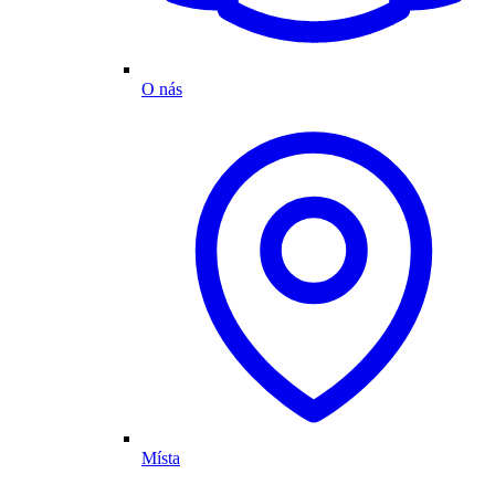
O nás
Místa