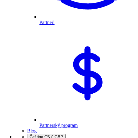
Partneři
Partnerský program
Blog
Čeština
CS
£
GBP