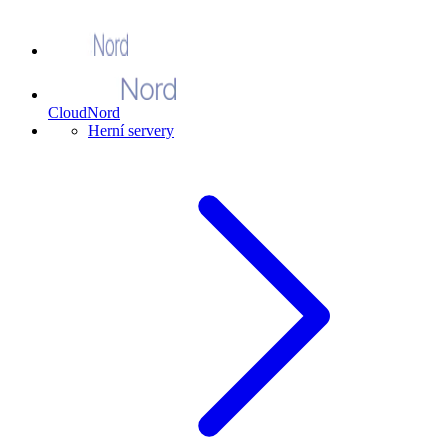
CloudNord
Herní servery