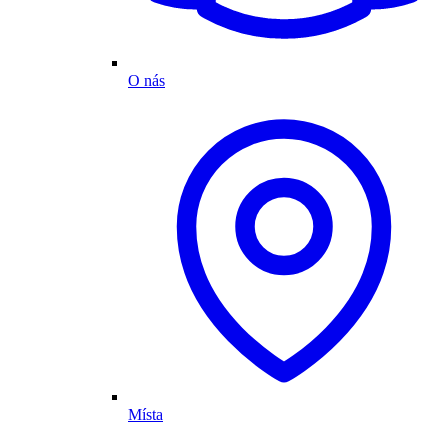
O nás
Místa