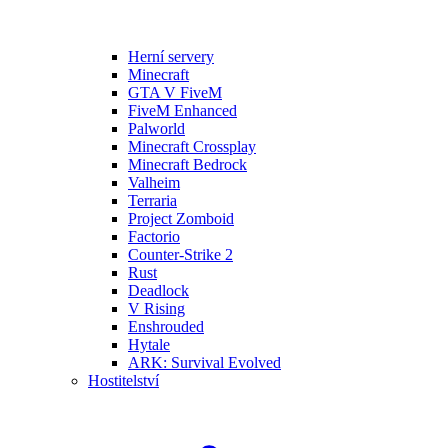
Herní servery
Minecraft
GTA V FiveM
FiveM Enhanced
Palworld
Minecraft Crossplay
Minecraft Bedrock
Valheim
Terraria
Project Zomboid
Factorio
Counter-Strike 2
Rust
Deadlock
V Rising
Enshrouded
Hytale
ARK: Survival Evolved
Hostitelství