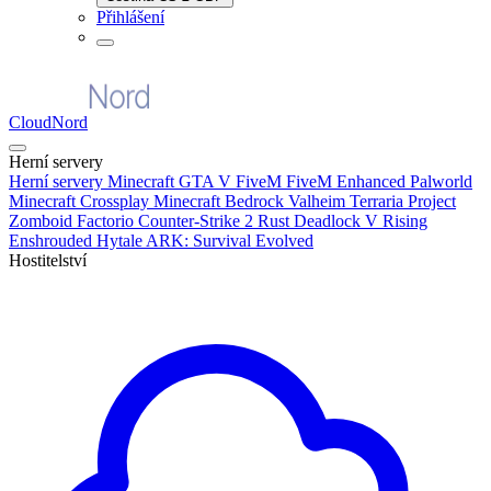
Přihlášení
CloudNord
Herní servery
Herní servery
Minecraft
GTA V FiveM
FiveM Enhanced
Palworld
Minecraft Crossplay
Minecraft Bedrock
Valheim
Terraria
Project
Zomboid
Factorio
Counter-Strike 2
Rust
Deadlock
V Rising
Enshrouded
Hytale
ARK: Survival Evolved
Hostitelství