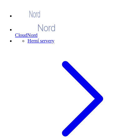
CloudNord
Herní servery