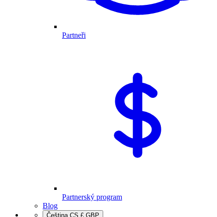
Partneři
Partnerský program
Blog
Čeština
CS
£
GBP