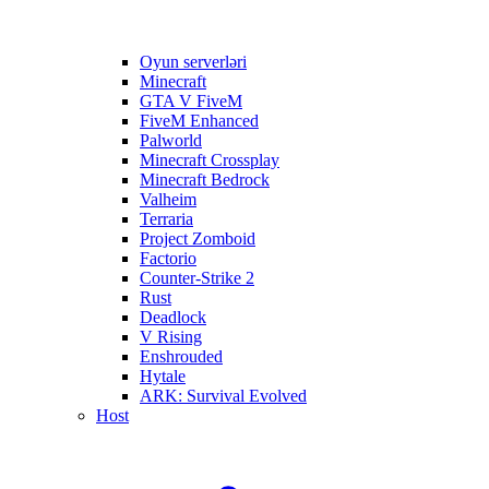
Oyun serverləri
Minecraft
GTA V FiveM
FiveM Enhanced
Palworld
Minecraft Crossplay
Minecraft Bedrock
Valheim
Terraria
Project Zomboid
Factorio
Counter-Strike 2
Rust
Deadlock
V Rising
Enshrouded
Hytale
ARK: Survival Evolved
Host