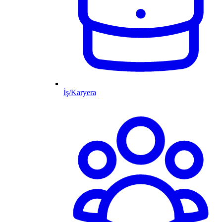
İş/Karyera