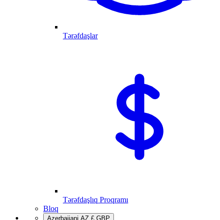
Tərəfdaşlar
Tərəfdaşlıq Proqramı
Bloq
Azerbaijani
AZ
£
GBP