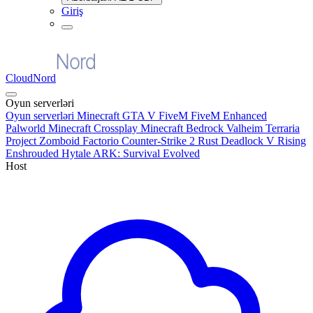
Giriş
CloudNord
Oyun serverləri
Oyun serverləri
Minecraft
GTA V FiveM
FiveM Enhanced
Palworld
Minecraft Crossplay
Minecraft Bedrock
Valheim
Terraria
Project Zomboid
Factorio
Counter-Strike 2
Rust
Deadlock
V Rising
Enshrouded
Hytale
ARK: Survival Evolved
Host