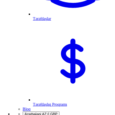
Tərəfdaşlar
Tərəfdaşlıq Proqramı
Bloq
Azerbaijani
AZ
£
GBP