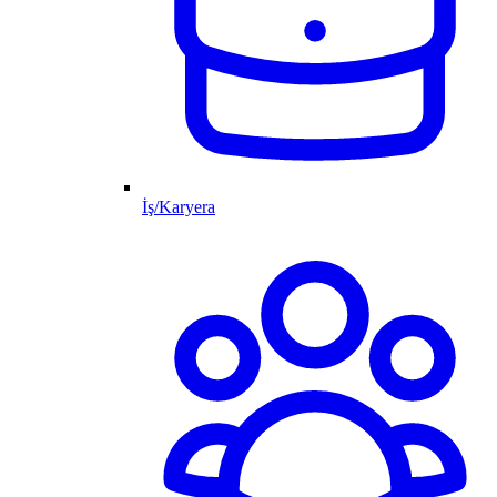
İş/Karyera