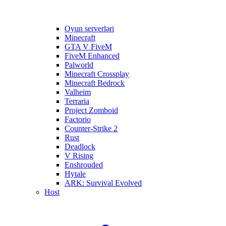
Oyun serverləri
Minecraft
GTA V FiveM
FiveM Enhanced
Palworld
Minecraft Crossplay
Minecraft Bedrock
Valheim
Terraria
Project Zomboid
Factorio
Counter-Strike 2
Rust
Deadlock
V Rising
Enshrouded
Hytale
ARK: Survival Evolved
Host