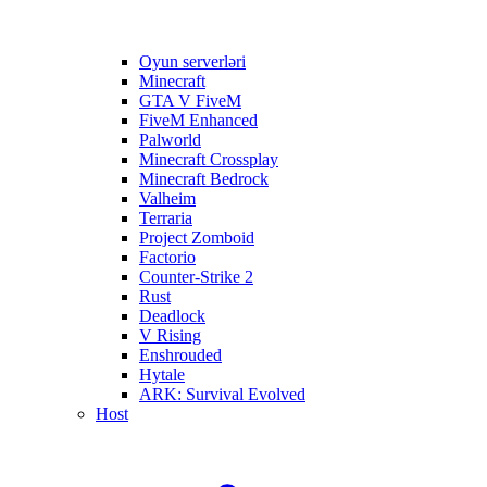
Oyun serverləri
Minecraft
GTA V FiveM
FiveM Enhanced
Palworld
Minecraft Crossplay
Minecraft Bedrock
Valheim
Terraria
Project Zomboid
Factorio
Counter-Strike 2
Rust
Deadlock
V Rising
Enshrouded
Hytale
ARK: Survival Evolved
Host