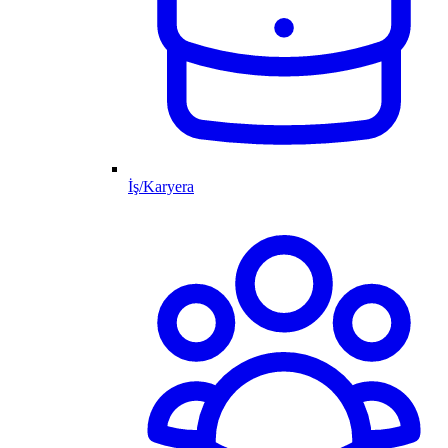
İş/Karyera