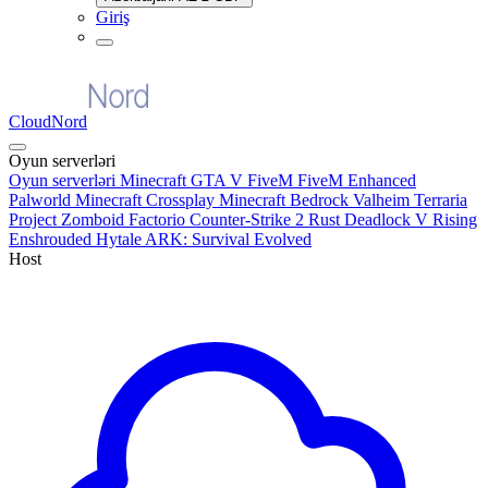
Giriş
CloudNord
Oyun serverləri
Oyun serverləri
Minecraft
GTA V FiveM
FiveM Enhanced
Palworld
Minecraft Crossplay
Minecraft Bedrock
Valheim
Terraria
Project Zomboid
Factorio
Counter-Strike 2
Rust
Deadlock
V Rising
Enshrouded
Hytale
ARK: Survival Evolved
Host