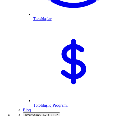
Tərəfdaşlar
Tərəfdaşlıq Proqramı
Bloq
Azerbaijani
AZ
£
GBP