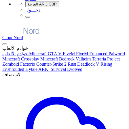
GBP
£
AR
العربية
دخـــول
CloudNord
خوادم الألعاب
Palworld
FiveM Enhanced
GTA V FiveM
Minecraft
خوادم الألعاب
Minecraft Crossplay
Minecraft Bedrock
Valheim
Terraria
Project
Zomboid
Factorio
Counter-Strike 2
Rust
Deadlock
V Rising
Enshrouded
Hytale
ARK: Survival Evolved
الاستضافة