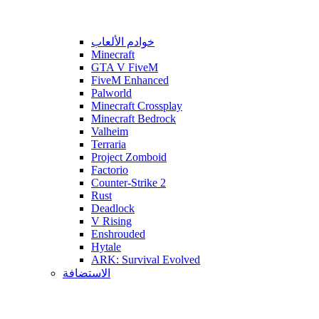
خوادم الألعاب
Minecraft
GTA V FiveM
FiveM Enhanced
Palworld
Minecraft Crossplay
Minecraft Bedrock
Valheim
Terraria
Project Zomboid
Factorio
Counter-Strike 2
Rust
Deadlock
V Rising
Enshrouded
Hytale
ARK: Survival Evolved
الاستضافة