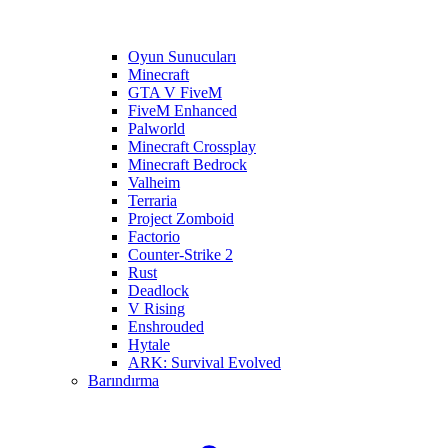
Oyun Sunucuları
Minecraft
GTA V FiveM
FiveM Enhanced
Palworld
Minecraft Crossplay
Minecraft Bedrock
Valheim
Terraria
Project Zomboid
Factorio
Counter-Strike 2
Rust
Deadlock
V Rising
Enshrouded
Hytale
ARK: Survival Evolved
Barındırma