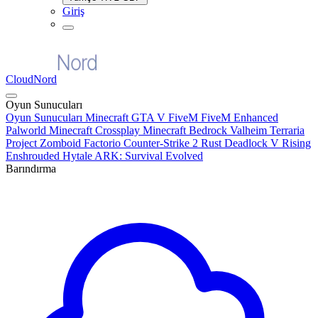
Giriş
CloudNord
Oyun Sunucuları
Oyun Sunucuları
Minecraft
GTA V FiveM
FiveM Enhanced
Palworld
Minecraft Crossplay
Minecraft Bedrock
Valheim
Terraria
Project Zomboid
Factorio
Counter-Strike 2
Rust
Deadlock
V Rising
Enshrouded
Hytale
ARK: Survival Evolved
Barındırma